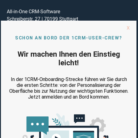
All-in-One CRM-Software
Schreiberstr. 27
|
70199
Stuttgart
Telefon:
[Telefonnummer anzeigen]
E-Mail:
sales@1crm.de
Impressum
Datenschutzerklärung
Vertrag Auftragsverarbeitung (AVV)
AGB
AUSGEZEICHNET VON: