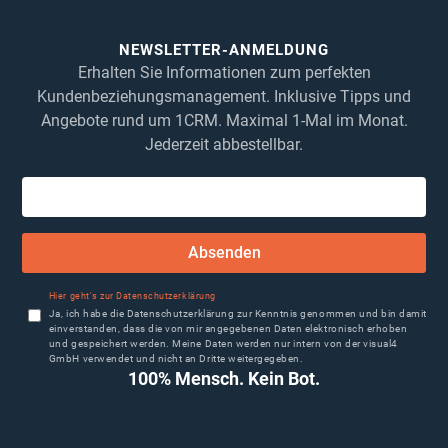
NEWSLETTER-ANMELDUNG
Erhalten Sie Informationen zum perfekten
Kundenbeziehungsmanagement. Inklusive Tipps und
Angebote rund um 1CRM. Maximal 1-Mal im Monat.
Jederzeit abbestellbar.
Absenden
Hier geht's zur Datenschutzerklärung
Ja, ich habe die Datenschutzerklärung zur Kenntnis genommen und bin damit
einverstanden, dass die von mir angegebenen Daten elektronisch erhoben
und gespeichert werden. Meine Daten werden nur intern von der visual4
GmbH verwendet und nicht an Dritte weitergegeben.
100% Mensch. Kein Bot.