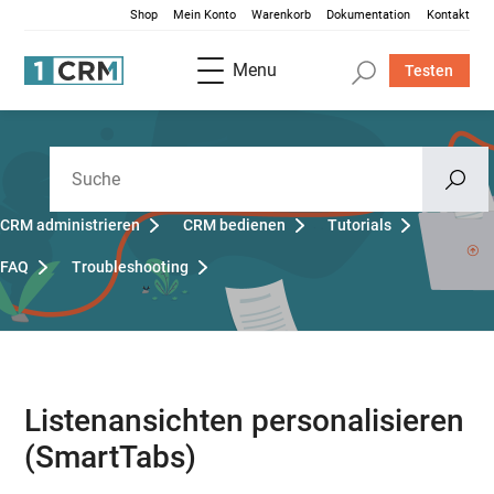
Shop
Mein Konto
Warenkorb
Dokumentation
Kontakt
Menu
Testen
CRM administrieren
CRM bedienen
Tutorials
FAQ
Troubleshooting
Listenansichten personalisieren
(SmartTabs)