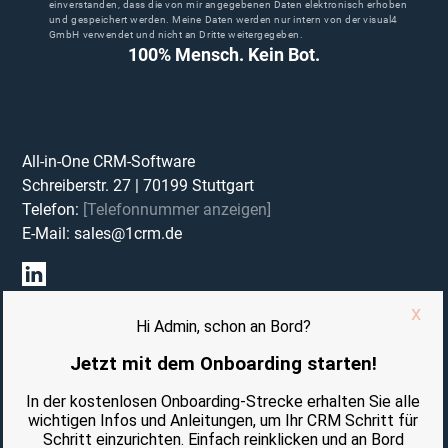
einverstanden, dass die von mir angegebenen Daten elektronisch erhoben
und gespeichert werden. Meine Daten werden nur intern von der visual4
GmbH verwendet und nicht an Dritte weitergegeben.
100% Mensch. Kein Bot.
All-in-One CRM-Software
Schreiberstr. 27
|
70199
Stuttgart
Telefon:
[Telefonnummer anzeigen]
E-Mail:
sales@1crm.de
Impressum
Datenschutzerklärung
Vertrag Auftragsverarbeitung (AVV)
AGB
AUSGEZEICHNET VON: