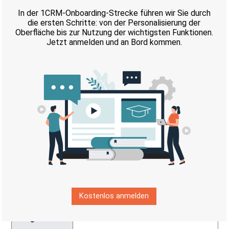
Webseite
WP → CRM
PLZ
Als Geschäftliche Adresse.
Webseite
WP → CRM