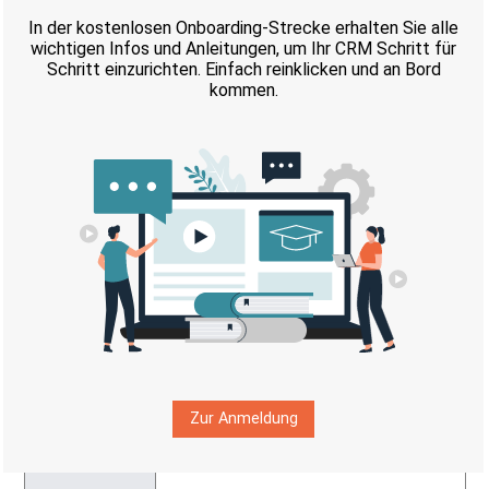
Herkunft
lead_source_dom
Kategorie
contact_category_dom
gemeinsam mit Kontakten
Status