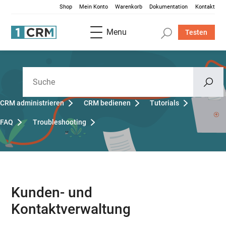
Shop
Mein Konto
Warenkorb
Dokumentation
Kontakt
Menu
Testen
CRM administrieren
CRM bedienen
Tutorials
FAQ
Troubleshooting
Kunden- und
Kontaktverwaltung