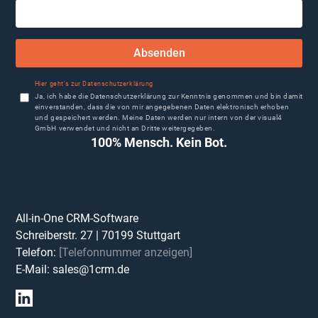
Absenden
Hier geht's zur Datenschutzerklärung
Ja, ich habe die Datenschutzerklärung zur Kenntnis genommen und bin damit
einverstanden, dass die von mir angegebenen Daten elektronisch erhoben
und gespeichert werden. Meine Daten werden nur intern von der visual4
GmbH verwendet und nicht an Dritte weitergegeben.
100% Mensch. Kein Bot.
All-in-One CRM-Software
Schreiberstr. 27
|
70199
Stuttgart
Telefon:
[Telefonnummer anzeigen]
E-Mail:
sales@1crm.de