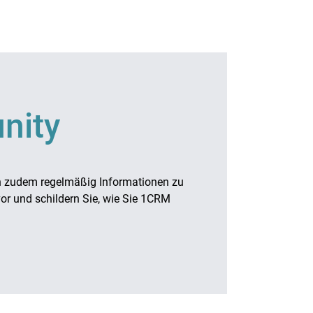
st.
 auch ein Mitglied ist bzw.
rn an!
nity
en zudem regelmäßig Informationen zu
vor und schildern Sie, wie Sie 1CRM
wnlisten anpassen oder
dardmäßig sind folgende