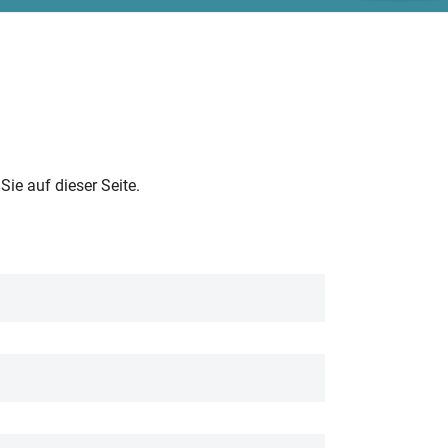
ie auf dieser Seite.
aus zwei Gründen ganz genau
len wie
maxmustermann