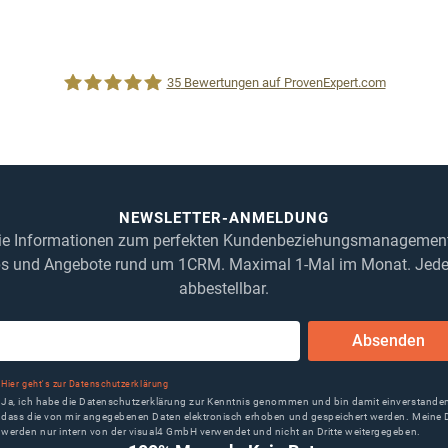
35
Bewertungen auf ProvenExpert.com
1CRM System
NEWSLETTER-ANMELDUNG
Sie Informationen zum perfekten Kundenbeziehungsmanagement.
s und Angebote rund um 1CRM. Maximal 1-Mal im Monat. Jede
abbestellbar.
Absenden
Hier geht's zur Datenschutzerklärung
Ja, ich habe die Datenschutzerklärung zur Kenntnis genommen und bin damit einverstande
dass die von mir angegebenen Daten elektronisch erhoben und gespeichert werden. Meine 
werden nur intern von der visual4 GmbH verwendet und nicht an Dritte weitergegeben.