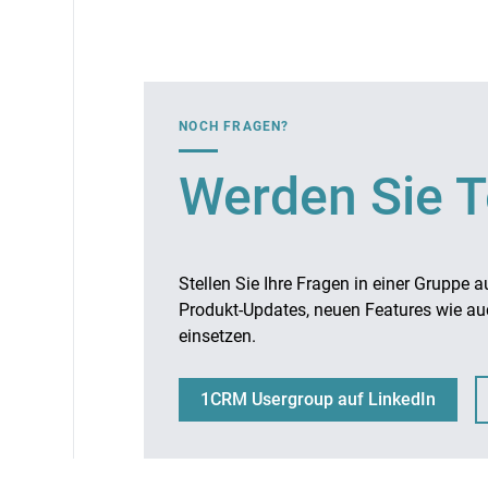
in der Registerkarte
Allgemein
Somit ist es aktuell nur mögl
Über die Ansichten und Filter i
über eine gültige Mitgliedschaf
Wenn Sie unterschiedliche Num
NOCH FRAGEN?
Weitere Informationen:
Verträge de
Werden Sie 
Stellen Sie Ihre Fragen in einer Grup
Produkt-Updates, neuen Features wie auc
einsetzen.
Sie können die Dropdown-Aus
neue Dropdownlisten erstellen
Anreden hinterlegt:
1CRM Usergroup auf LinkedIn