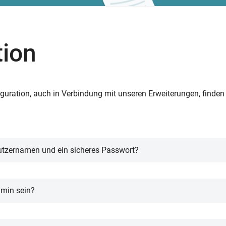
tion
ration, auch in Verbindung mit unseren Erweiterungen, finden S
utzernamen und ein sicheres Passwort?
für die Sicherheit wichtiger als der Benutzername.
dmin sein?
 CRM-System Admin-Rechte geben. Allerdings sollten Sie sich 
Sie z. B. eine Kombination aus Vornamen und Nachnamen wäh