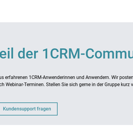
es
.
ich, dass die Kundennummer identisch mit der Mitgliedsnummer i
n 1CRM lässt sich jedoch jederzeit nachvollziehen, ob eine Kunde
t verfügt.
mern für Kunden und Mitglieder brauchen, sprechen Sie uns ge
r Vereinsmitglieder verwalten und Beiträge abrechnen
Teil der 1CRM-Commu
pe aus erfahrenen 1CRM-Anwenderinnen und Anwendern. Wir post
h Webinar-Terminen. Stellen Sie sich gerne in der Gruppe kurz 
wahl des Feldes
salutation_dom
anpassen, mehr dazu in
Dropdo
. Dieses Feld nutzen Sie für die Anrede "Herr" und "Frau". Stan
Kundensupport fragen