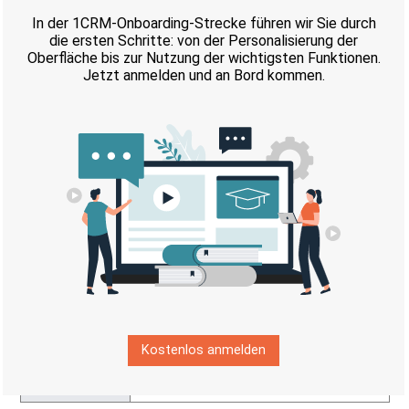
Kontakte/Interessenten, die eine E-
Mail mit einer der angegebenen
Domains besitzen, werden bei dem
Versand nicht berücksichtigt und
erhalten keine E-Mail.
Nach E-Mailadressen
Kontakte/Interessenten werden
anhand der E-Mail-Adressen, die in
Feldern
email1
und
email2
gespeichert sind, ausgeschlossen.
Die Ausschlussliste nach E-Mail-
Adressen funktioniert auch
dynamisch.