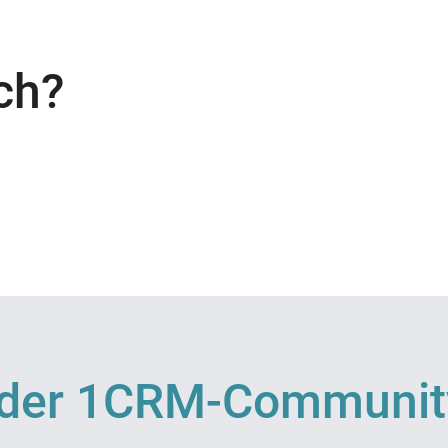
ch?
l der 1CRM-Communit