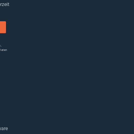
rzeit
n,
Daten
ware