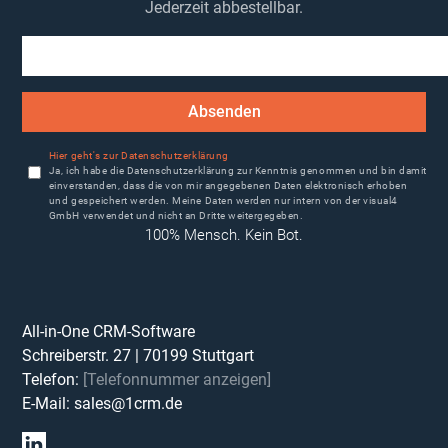
Jederzeit abbestellbar.
Absenden
Hier geht's zur Datenschutzerklärung
Ja, ich habe die Datenschutzerklärung zur Kenntnis genommen und bin damit
einverstanden, dass die von mir angegebenen Daten elektronisch erhoben
und gespeichert werden. Meine Daten werden nur intern von der visual4
GmbH verwendet und nicht an Dritte weitergegeben.
100% Mensch. Kein Bot.
All-in-One CRM-Software
Schreiberstr. 27
|
70199
Stuttgart
Telefon:
[Telefonnummer anzeigen]
E-Mail:
sales@1crm.de