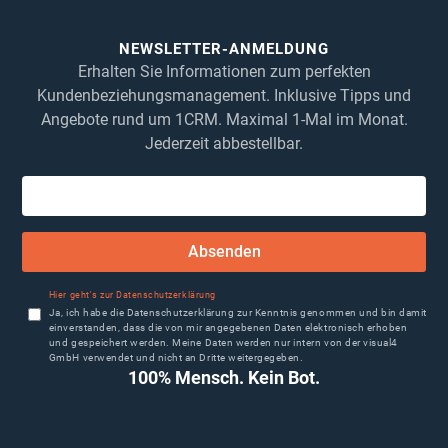
NEWSLETTER-ANMELDUNG
Erhalten Sie Informationen zum perfekten
Kundenbeziehungsmanagement. Inklusive Tipps und
Angebote rund um 1CRM. Maximal 1-Mal im Monat.
Jederzeit abbestellbar.
Absenden
Hier geht's zur Datenschutzerklärung
Ja, ich habe die Datenschutzerklärung zur Kenntnis genommen und bin damit
einverstanden, dass die von mir angegebenen Daten elektronisch erhoben
und gespeichert werden. Meine Daten werden nur intern von der visual4
GmbH verwendet und nicht an Dritte weitergegeben.
100% Mensch. Kein Bot.