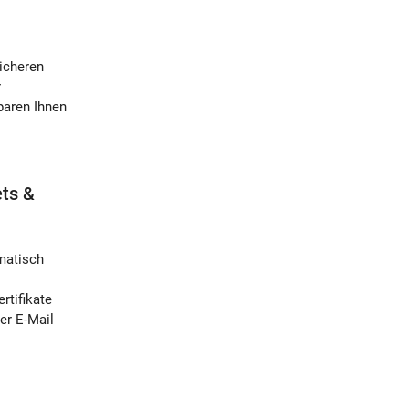
sicheren
r
paren Ihnen
ets &
matisch
rtifikate
er E-Mail