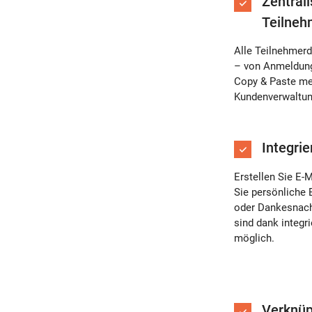
Zentrali
Teilne
Alle Teilnehmerd
– von Anmeldung
Copy & Paste me
Kundenverwaltun
Integri
Erstellen Sie E-
Sie persönliche 
oder Dankesnach
sind dank integri
möglich.
Verknüp