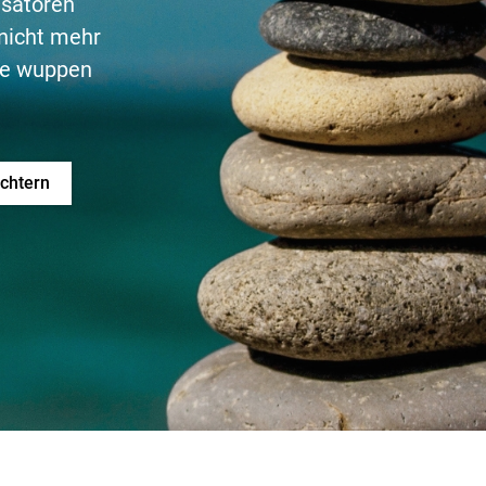
isatoren
nicht mehr
re wuppen
ichtern