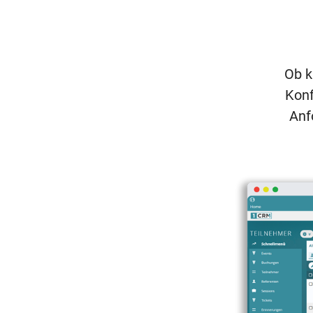
Ob k
Konf
Anf