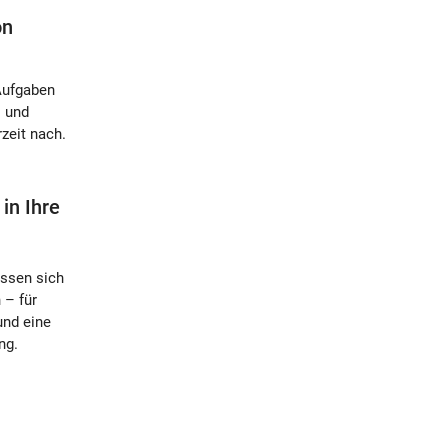
on
Aufgaben
s und
rzeit nach.
in Ihre
assen sich
 – für
und eine
ng.