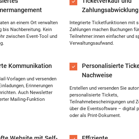
siertes
Ticketverkauf und
hmermangement
Zahlungsabwicklung
aten an einem Ort verwalten
Integrierte Ticketfunktionen mit 
 bis Nachbereitung. Kein
Zahlungen machen Buchungen fü
hr zwischen Event-Tool und
Teilnehmer:innen einfacher und s
g.
Verwaltungsaufwand.
erte Kommunikation
Personalisierte Tick
Nachweise
Mail-Vorlagen und versenden
Einladungen, Erinnerungen
Erstellen und versenden Sie auto
richten. Auch Newsletter
personalisierte Tickets,
erter Mailing-Funktion
Teilnahmebescheinigungen und Ze
über die Eventsoftware – digital p
oder als Print-Dokument.
fte Website mit Self-
Effiziente