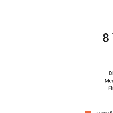
8 
D
Men
Fi