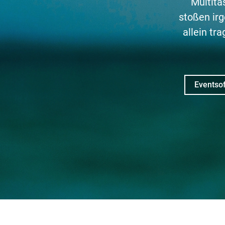
Multita
stoßen ir
allein t
Eventsof