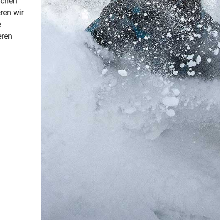
eichen
eren wir
e
eren