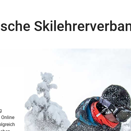
tsche Skilehrerverba
g
 Online
lgreich