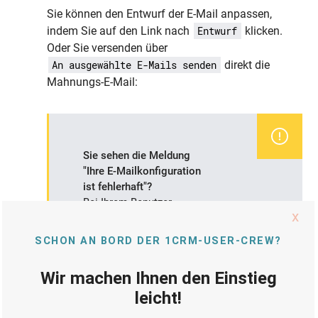
Sie können den Entwurf der E-Mail anpassen,
indem Sie auf den Link nach
klicken.
Entwurf
Oder Sie versenden über
direkt die
An ausgewählte E-Mails senden
Mahnungs-E-Mail:
Sie sehen die Meldung
"Ihre E-Mailkonfiguration
ist fehlerhaft"?
Bei Ihrem Benutzer
müssen in der
Registerkarte
E-Mail-Optionen
die
Felder
"Von" Name
und
"Von" Adresse
gepflegt sein.
Ansonsten kommt es,