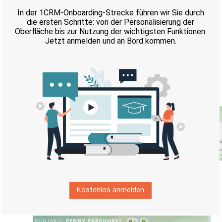
trotz richtiger
Systemeinstellungen
beim E-Mail-Versand,
zum Fehler Warnung:
Ihre
E-Mailkonfiguration ist
fehlerhaft
.
Der E-Mail-Empfänger und ggf. weitere CC-
Empfänger sind automatisch Kontakte der Firma,
bei denen die Option
aktiviert ist:
Buchhaltung