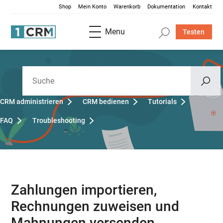
Shop
Mein Konto
Warenkorb
Dokumentation
Kontakt
Menu
Testen
CRM administrieren
CRM bedienen
Tutorials
FAQ
Troubleshooting
Zahlungen importieren,
Rechnungen zuweisen und
Mahnungen versenden