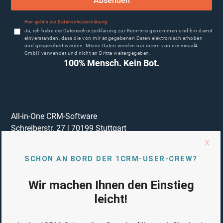
Absenden
Hier geht's zur Datenschutzerklärung
Ja, ich habe die Datenschutzerklärung zur Kenntnis genommen und bin damit
einverstanden, dass die von mir angegebenen Daten elektronisch erhoben
und gespeichert werden. Meine Daten werden nur intern von der visual4
GmbH verwendet und nicht an Dritte weitergegeben.
100% Mensch. Kein Bot.
All-in-One CRM-Software
Schreiberstr. 27
|
70199
Stuttgart
Telefon:
[Telefonnummer anzeigen]
E-Mail:
sales@1crm.de
Impressum
Datenschutzerklärung
Vertrag Auftragsverarbeitung (AVV)