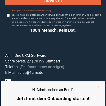
Absenden
Hier geht's zur Datenschutzerklärung
Ja, ich habe die Datenschutzerklärung zur Kenntnis genommen und bin damit
einverstanden, dass die von mir angegebenen Daten elektronisch erhoben
und gespeichert werden. Meine Daten werden nur intern von der visual4
GmbH verwendet und nicht an Dritte weitergegeben.
100% Mensch. Kein Bot.
All-in-One CRM-Software
Schreiberstr. 27
|
70199
Stuttgart
Telefon:
[Telefonnummer anzeigen]
E-Mail:
sales@1crm.de
Impressum
Datenschutzerklärung
Vertrag Auftragsverarbeitung (AVV)