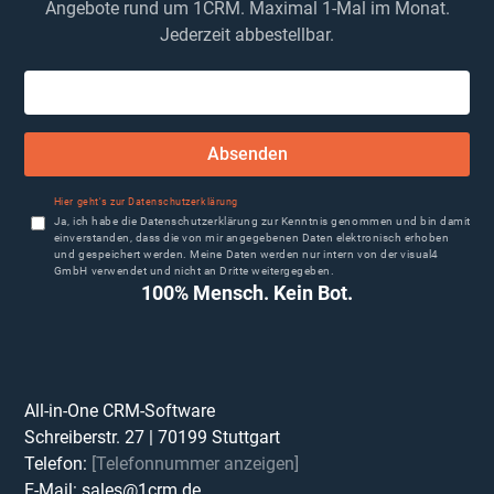
Angebote rund um 1CRM. Maximal 1-Mal im Monat.
Jederzeit abbestellbar.
Absenden
Hier geht's zur Datenschutzerklärung
Ja, ich habe die Datenschutzerklärung zur Kenntnis genommen und bin damit
einverstanden, dass die von mir angegebenen Daten elektronisch erhoben
und gespeichert werden. Meine Daten werden nur intern von der visual4
GmbH verwendet und nicht an Dritte weitergegeben.
100% Mensch. Kein Bot.
All-in-One CRM-Software
Schreiberstr. 27
|
70199
Stuttgart
Telefon:
[Telefonnummer anzeigen]
E-Mail:
sales@1crm.de