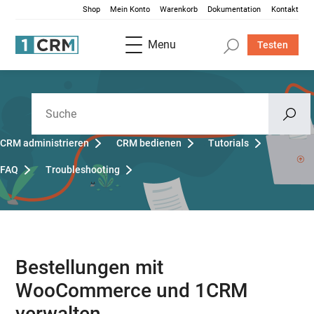
Shop
Mein Konto
Warenkorb
Dokumentation
Kontakt
Menu
Testen
CRM administrieren
CRM bedienen
Tutorials
FAQ
Troubleshooting
Bestellungen mit
WooCommerce und 1CRM
verwalten