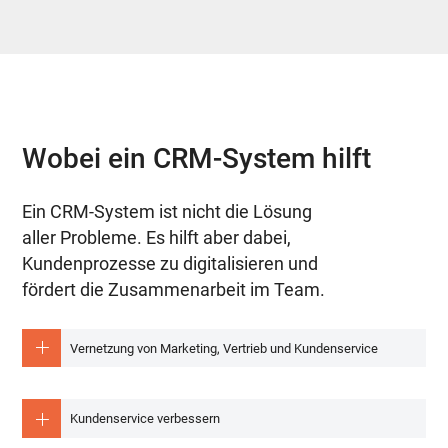
Wobei ein CRM-System hilft
Ein CRM-System ist nicht die Lösung
aller Probleme. Es hilft aber dabei,
Kundenprozesse zu digitalisieren und
fördert die Zusammenarbeit im Team.
Vernetzung von Marketing, Vertrieb und Kundenservice
Beim Aufbau wertvoller Kundenbeziehungen sind in den
Kundenservice verbessern
meisten Fällen mehrere Abteilungen und mehrere