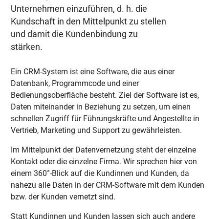
Unternehmen einzuführen, d. h. die
gemeinsam gearbeitet wird und erfordert daher ein
Kundschaft in den Mittelpunkt zu stellen
Change Management
und eine auf Vertrauen basierende
und damit die Kundenbindung zu
Arbeitsatmosphäre. Wenn dies gegeben ist, profitieren
Unternehmen sehr schnell von der CRM-Einführung.
stärken.
Ein CRM-System ist eine Software, die aus einer
Datenbank, Programmcode und einer
Bedienungsoberfläche besteht. Ziel der Software ist es,
Daten miteinander in Beziehung zu setzen, um einen
schnellen Zugriff für Führungskräfte und Angestellte in
Vertrieb, Marketing und Support zu gewährleisten.
Im Mittelpunkt der Datenvernetzung steht der einzelne
Kontakt oder die einzelne Firma. Wir sprechen hier von
einem 360°-Blick auf die Kundinnen und Kunden, da
nahezu alle Daten in der CRM-Software mit dem Kunden
bzw. der Kunden vernetzt sind.
Statt Kundinnen und Kunden lassen sich auch andere