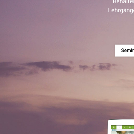
Behalte
Lehrgäng
Semin