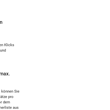
en
en Klicks
 und
 max.
 können Sie
lätze pro
or dem
erliste aus