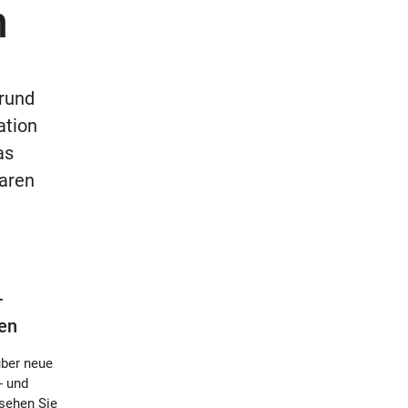
n
 rund
ation
as
aren
-
en
über neue
- und
 sehen Sie