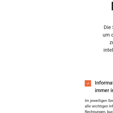
Die 
um d
z
int
Informa
immer i
Im jeweiligen Se
alle wichtigen I
Rechnungen, buc