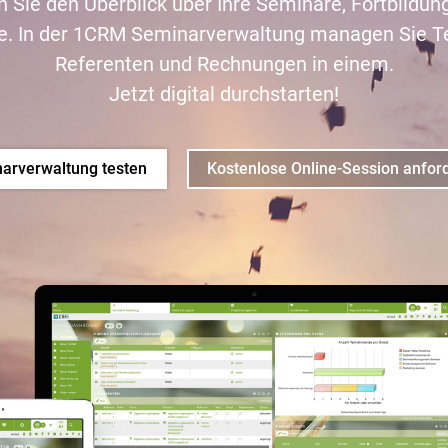
n Sie den Überblick über Ihre Seminare, Fortbildun
e. In der 1CRM Seminarverwaltung managen Sie Te
Referenten und Rechnungen in einem.
Jetzt digital durchstarten!
arverwaltung testen
Kostenlose Online-Session anfor