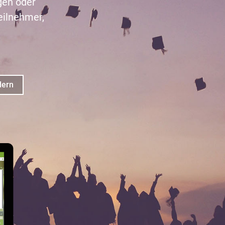
gen oder
ilnehmer,
dern