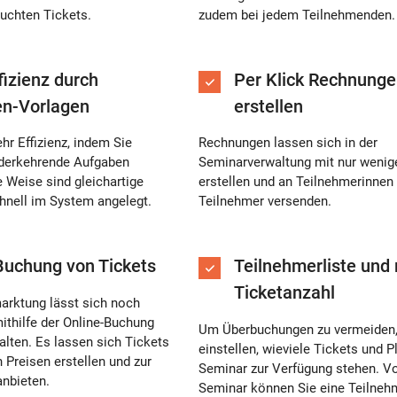
uchten Tickets.
zudem bei jedem Teilnehmenden.
fizienz durch
Per Klick Rechnung
n-Vorlagen
erstellen
r Effizienz, indem Sie
Rechnungen lassen sich in der
ederkehrende Aufgaben
Seminarverwaltung mit nur wenig
e Weise sind gleichartige
erstellen und an Teilnehmerinnen
hnell im System angelegt.
Teilnehmer versenden.
Buchung von Tickets
Teilnehmerliste und
Ticketanzahl
arktung lässt sich noch
mithilfe der Online-Buchung
Um Überbuchungen zu vermeiden,
alten. Es lassen sich Tickets
einstellen, wieviele Tickets und P
 Preisen erstellen und zur
Seminar zur Verfügung stehen. V
nbieten.
Seminar können Sie eine Teilnehm