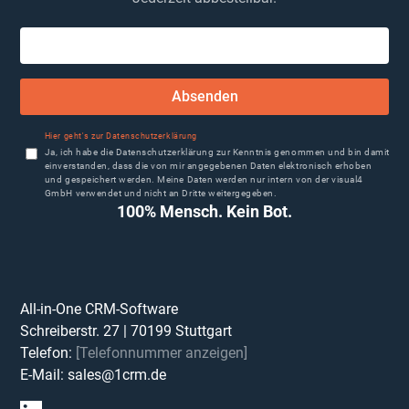
Absenden
Hier geht's zur Datenschutzerklärung
Ja, ich habe die Datenschutzerklärung zur Kenntnis genommen und bin damit
einverstanden, dass die von mir angegebenen Daten elektronisch erhoben
und gespeichert werden. Meine Daten werden nur intern von der visual4
GmbH verwendet und nicht an Dritte weitergegeben.
100% Mensch. Kein Bot.
All-in-One CRM-Software
Schreiberstr. 27
|
70199
Stuttgart
Telefon:
[Telefonnummer anzeigen]
E-Mail:
sales@1crm.de