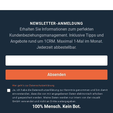
1CRM System
NEWSLETTER-ANMELDUNG
Erhalten Sie Informationen zum perfekten
Kundenbeziehungsmanagement. Inklusive Tipps und
Angebote rund um 1CRM. Maximal 1-Mal im Monat.
Jederzeit abbestellbar.
Absenden
Hier geht's zur Datenschutzerklärung
Ja, ich habe die Datenschutzerklärung zur Kenntnis genommen und bin damit
einverstanden, dass die von mir angegebenen Daten elektronisch erhoben
und gespeichert werden. Meine Daten werden nur intern von der visual4
GmbH verwendet und nicht an Dritte weitergegeben.
100% Mensch. Kein Bot.