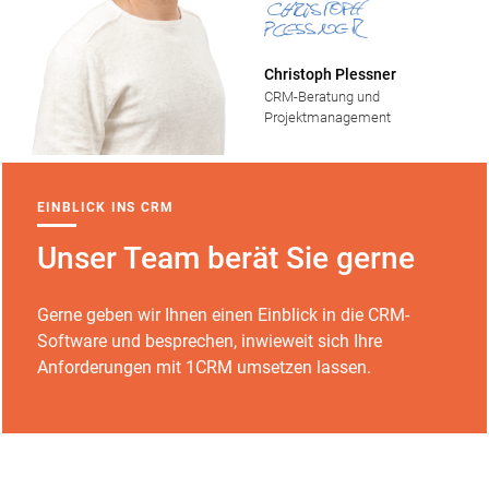
Christoph Plessner
CRM-Beratung und
Projektmanagement
EINBLICK INS CRM
Unser Team berät Sie gerne
Gerne geben wir Ihnen einen Einblick in die CRM-
Software und besprechen, inwieweit sich Ihre
Anforderungen mit 1CRM umsetzen lassen.