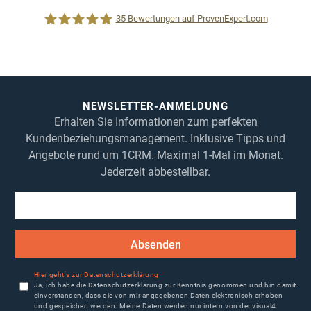
35
Bewertungen auf ProvenExpert.com
1CRM System
NEWSLETTER-ANMELDUNG
Erhalten Sie Informationen zum perfekten
Kundenbeziehungsmanagement. Inklusive Tipps und
Angebote rund um 1CRM. Maximal 1-Mal im Monat.
Jederzeit abbestellbar.
Absenden
Hier geht's zur Datenschutzerklärung
Ja, ich habe die Datenschutzerklärung zur Kenntnis genommen und bin damit
einverstanden, dass die von mir angegebenen Daten elektronisch erhoben
und gespeichert werden. Meine Daten werden nur intern von der visual4