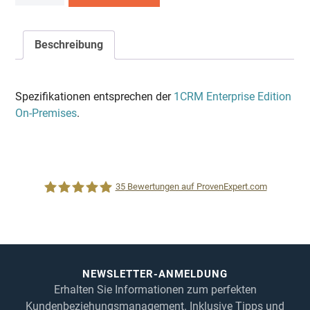
Tage-
Demo
1CRM
Beschreibung
Enterprise
Edition
On-
Spezifikationen entsprechen der
1CRM Enterprise Edition
Premises
On-Premises
.
Menge
35
Bewertungen auf ProvenExpert.com
1CRM System
NEWSLETTER-ANMELDUNG
Erhalten Sie Informationen zum perfekten
Kundenbeziehungsmanagement. Inklusive Tipps und