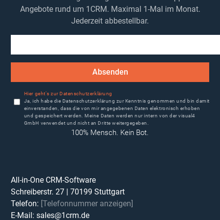
Angebote rund um 1CRM. Maximal 1-Mal im Monat.
Jederzeit abbestellbar.
Absenden
Hier geht's zur Datenschutzerklärung
Ja, ich habe die Datenschutzerklärung zur Kenntnis genommen und bin damit
einverstanden, dass die von mir angegebenen Daten elektronisch erhoben
und gespeichert werden. Meine Daten werden nur intern von der visual4
GmbH verwendet und nicht an Dritte weitergegeben.
100% Mensch. Kein Bot.
All-in-One CRM-Software
Schreiberstr. 27
|
70199
Stuttgart
Telefon:
[Telefonnummer anzeigen]
E-Mail:
sales@1crm.de