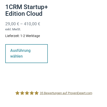
1CRM Startup+
Edition Cloud
29,00
€
–
410,00
€
exkl. MwSt.
Lieferzeit:
1-2 Werktage
Dieses
Produkt
Ausführung
weist
wählen
mehrere
Varianten
auf.
Die
Optionen
können
35
Bewertungen auf ProvenExpert.com
auf
der
Produktseite