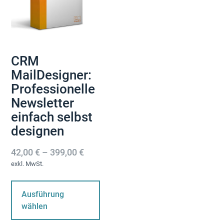
gewählt
Pro
werden
ge
we
CRM
MailDesigner:
Professionelle
Newsletter
einfach selbst
designen
42,00
€
–
399,00
€
exkl. MwSt.
Dieses
Produkt
Ausführung
weist
wählen
mehrere