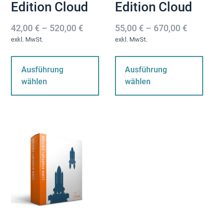
Edition Cloud
Edition Cloud
42,00
€
–
520,00
€
55,00
€
–
670,00
€
exkl. MwSt.
exkl. MwSt.
Dieses
Di
Produkt
Pr
Ausführung
Ausführung
weist
wei
wählen
wählen
mehrere
me
Varianten
Var
auf.
auf
Die
Die
Optionen
Op
können
kö
auf
au
der
der
Produktseite
Pro
gewählt
ge
werden
we