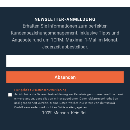
1CRM System
gewählt
werden
NEWSLETTER-ANMELDUNG
Erhalten Sie Informationen zum perfekten
Kundenbeziehungsmanagement. Inklusive Tipps und
Angebote rund um 1CRM. Maximal 1-Mal im Monat.
Jederzeit abbestellbar.
Absenden
Hier geht's zur Datenschutzerklärung
Ja, ich habe die Datenschutzerklärung zur Kenntnis genommen und bin damit
einverstanden, dass die von mir angegebenen Daten elektronisch erhoben
und gespeichert werden. Meine Daten werden nur intern von der visual4
GmbH verwendet und nicht an Dritte weitergegeben.
100% Mensch. Kein Bot.