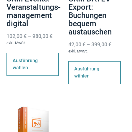
Veranstaltungs­
Export:
management
Buchungen
digital
bequem
austauschen
102,00
€
–
980,00
€
exkl. MwSt.
42,00
€
–
399,00
€
Dieses
exkl. MwSt.
Produkt
Di
Ausführung
weist
Pr
wählen
Ausführung
mehrere
wei
wählen
Varianten
me
auf.
Var
Die
auf
Optionen
Die
können
Op
auf
kö
der
au
Produktseite
der