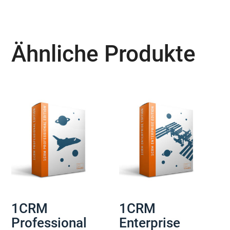
Varianten
auf.
Die
Optionen
Ähnliche Produkte
können
auf
der
Produktseite
gewählt
werden
1CRM
1CRM
Professional
Enterprise