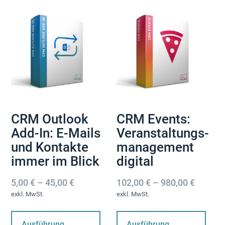
Produktseite
gewählt
werden
CRM Outlook
CRM Events:
Add-In: E-Mails
Veranstaltungs­
und Kontakte
management
immer im Blick
digital
5,00
€
–
45,00
€
102,00
€
–
980,00
€
exkl. MwSt.
exkl. MwSt.
Dieses
Di
Produkt
Pr
Ausführung
Ausführung