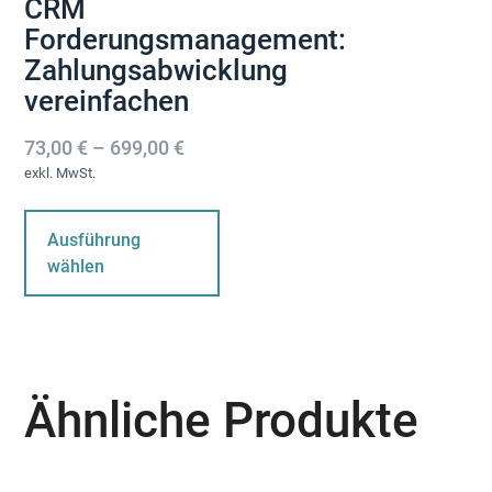
CRM
Forderungsmanagement:
Zahlungsabwicklung
vereinfachen
73,00
€
–
699,00
€
exkl. MwSt.
Dieses
Produkt
Ausführung
weist
wählen
mehrere
Varianten
auf.
Die
Optionen
Ähnliche Produkte
können
auf
der