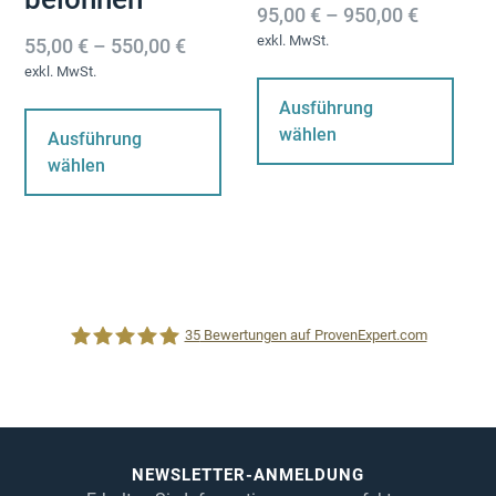
95,00
€
–
950,00
€
exkl. MwSt.
55,00
€
–
550,00
€
Di
exkl. MwSt.
Pr
Dieses
Ausführung
wei
Produkt
wählen
Ausführung
me
weist
wählen
Var
mehrere
auf
Varianten
Die
auf.
Op
Die
kö
Optionen
au
können
35
Bewertungen auf ProvenExpert.com
der
auf
Pro
der
ge
Produktseite
1CRM System
we
gewählt
werden
NEWSLETTER-ANMELDUNG