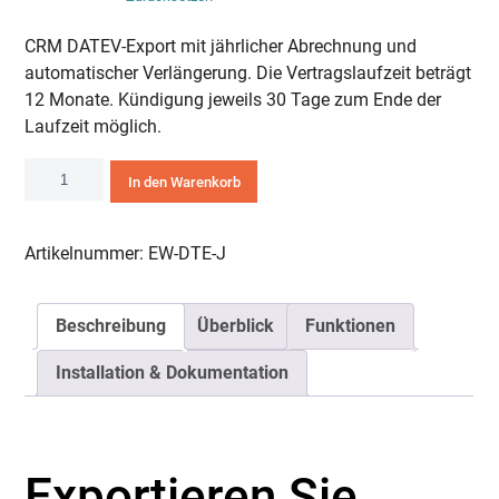
CRM DATEV-Export mit jährlicher Abrechnung und
automatischer Verlängerung. Die Vertragslaufzeit beträgt
12 Monate. Kündigung jeweils 30 Tage zum Ende der
Laufzeit möglich.
CRM
In den Warenkorb
DATEV-
Export:
Buchungen
Artikelnummer:
EW-DTE-J
bequem
austauschen
Beschreibung
Überblick
Funktionen
Menge
Installation & Dokumentation
Exportieren Sie