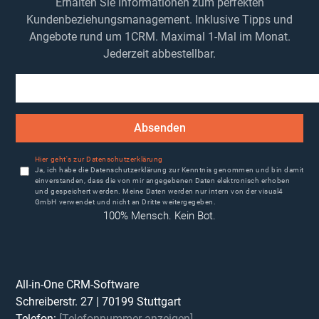
Erhalten Sie Informationen zum perfekten
Kundenbeziehungsmanagement. Inklusive Tipps und
Angebote rund um 1CRM. Maximal 1-Mal im Monat.
Jederzeit abbestellbar.
Absenden
Hier geht's zur Datenschutzerklärung
Ja, ich habe die Datenschutzerklärung zur Kenntnis genommen und bin damit
einverstanden, dass die von mir angegebenen Daten elektronisch erhoben
und gespeichert werden. Meine Daten werden nur intern von der visual4
GmbH verwendet und nicht an Dritte weitergegeben.
100% Mensch. Kein Bot.
All-in-One CRM-Software
Schreiberstr. 27
|
70199
Stuttgart
Telefon:
[Telefonnummer anzeigen]