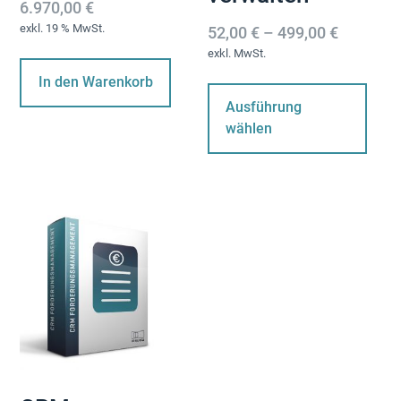
6.970,00
€
exkl. 19 % MwSt.
52,00
€
–
499,00
€
exkl. MwSt.
Di
In den Warenkorb
Pr
Ausführung
wei
wählen
me
Var
auf
Die
Op
kö
au
der
Pro
ge
we