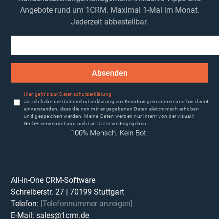
Angebote rund um 1CRM. Maximal 1-Mal im Monat.
Jederzeit abbestellbar.
Absenden
Hier geht's zur Datenschutzerklärung
Ja, ich habe die Datenschutzerklärung zur Kenntnis genommen und bin damit
einverstanden, dass die von mir angegebenen Daten elektronisch erhoben
und gespeichert werden. Meine Daten werden nur intern von der visual4
GmbH verwendet und nicht an Dritte weitergegeben.
100% Mensch. Kein Bot.
All-in-One CRM-Software
Schreiberstr. 27
|
70199
Stuttgart
Telefon:
[Telefonnummer anzeigen]
E-Mail:
sales@1crm.de