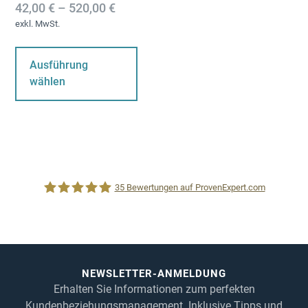
42,00
€
–
520,00
€
exkl. MwSt.
Dieses
Produkt
Ausführung
weist
wählen
mehrere
Varianten
auf.
Die
Optionen
können
35
Bewertungen auf ProvenExpert.com
auf
der
Produktseite
1CRM System
gewählt
werden
NEWSLETTER-ANMELDUNG
Erhalten Sie Informationen zum perfekten
Kundenbeziehungsmanagement. Inklusive Tipps und