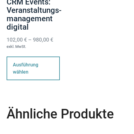
CRM Events:
Veranstaltungs­
management
digital
102,00
€
–
980,00
€
exkl. MwSt.
Dieses
Produkt
Ausführung
weist
wählen
mehrere
Varianten
auf.
Die
Optionen
Ähnliche Produkte
können
auf
der
Produktseite