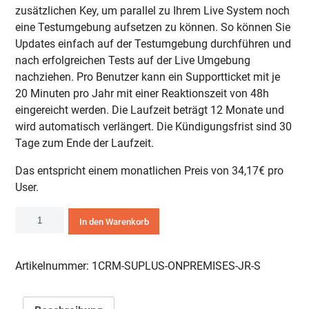
zusätzlichen Key, um parallel zu Ihrem Live System noch
eine Testumgebung aufsetzen zu können. So können Sie
Updates einfach auf der Testumgebung durchführen und
nach erfolgreichen Tests auf der Live Umgebung
nachziehen. Pro Benutzer kann ein Supportticket mit je
20 Minuten pro Jahr mit einer Reaktionszeit von 48h
eingereicht werden. Die Laufzeit beträgt 12 Monate und
wird automatisch verlängert. Die Kündigungsfrist sind 30
Tage zum Ende der Laufzeit.
Das entspricht einem monatlichen Preis von 34,17€ pro
User.
1CRM
In den Warenkorb
Startup+
Edition
On-
Artikelnummer:
1CRM-SUPLUS-ONPREMISES-JR-S
Premises
Menge