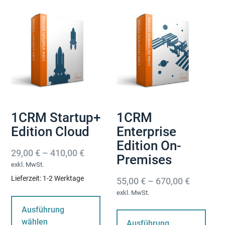
gewählt
werden
1CRM Startup+
1CRM
Edition Cloud
Enterprise
Edition On-
29,00
€
–
410,00
€
Premises
exkl. MwSt.
Lieferzeit:
1-2 Werktage
55,00
€
–
670,00
€
Dieses
exkl. MwSt.
Produkt
Di
Ausführung
weist
Pr
wählen
Ausführung