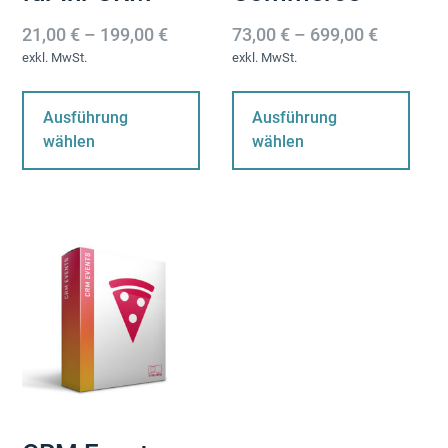
21,00
€
–
199,00
€
73,00
€
–
699,00
€
exkl. MwSt.
exkl. MwSt.
Dieses
Di
Produkt
Pr
Ausführung
Ausführung
weist
wei
wählen
wählen
mehrere
me
Varianten
Var
auf.
auf
Die
Die
Optionen
Op
können
kö
auf
au
der
der
Produktseite
Pro
gewählt
ge
werden
we