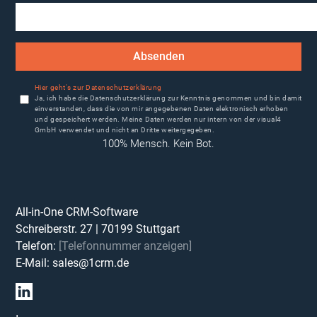
Absenden
Hier geht's zur Datenschutzerklärung
Ja, ich habe die Datenschutzerklärung zur Kenntnis genommen und bin damit
einverstanden, dass die von mir angegebenen Daten elektronisch erhoben
und gespeichert werden. Meine Daten werden nur intern von der visual4
GmbH verwendet und nicht an Dritte weitergegeben.
100% Mensch. Kein Bot.
All-in-One CRM-Software
Schreiberstr. 27
|
70199
Stuttgart
Telefon:
[Telefonnummer anzeigen]
E-Mail:
sales@1crm.de