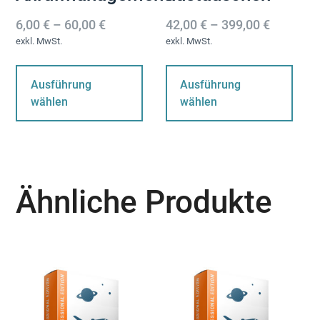
6,00
€
–
60,00
€
42,00
€
–
399,00
€
exkl. MwSt.
exkl. MwSt.
Dieses
Di
Produkt
Pr
Ausführung
Ausführung
weist
wei
wählen
wählen
mehrere
me
Varianten
Var
auf.
auf
Die
Die
Optionen
Op
Ähnliche Produkte
können
kö
auf
au
der
der
Produktseite
Pro
gewählt
ge
werden
we