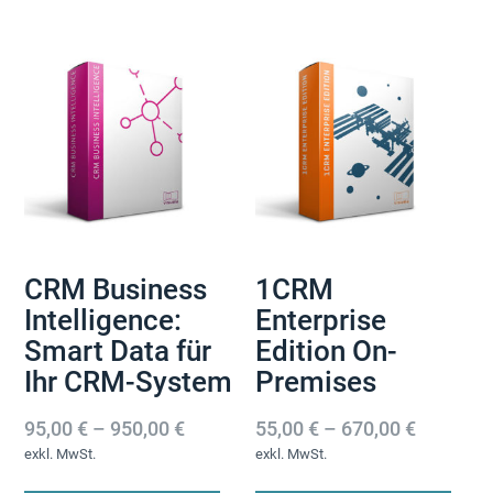
Die
auf.
Op
Die
kö
Optionen
au
können
der
auf
Pro
der
ge
Produktseite
we
gewählt
werden
CRM Business
1CRM
Intelligence:
Enterprise
Smart Data für
Edition On-
Ihr CRM-System
Premises
95,00
€
–
950,00
€
55,00
€
–
670,00
€
exkl. MwSt.
exkl. MwSt.
Dieses
Di