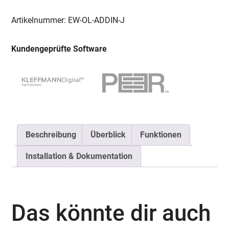
Add-
In:
Artikelnummer:
EW-OL-ADDIN-J
E-
Mails
Kundengeprüfte Software
und
Kontakte
immer
im
Blick
Menge
Beschreibung
Überblick
Funktionen
Installation & Dokumentation
Das könnte dir auch