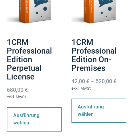
1CRM
1CRM
Professional
Professional
Edition
Edition On-
Perpetual
Premises
License
42,00
€
–
520,00
€
exkl. MwSt.
680,00
€
Di
exkl. MwSt.
Pr
Dieses
Ausführung
wei
Produkt
wählen
Ausführung
me
weist
wählen
Var
mehrere
auf
Varianten