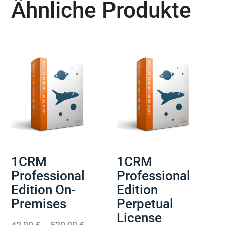
Ähnliche Produkte
auf
kö
der
au
Produktseite
der
gewählt
Pro
werden
ge
we
1CRM
1CRM
Professional
Professional
Edition On-
Edition
Premises
Perpetual
License