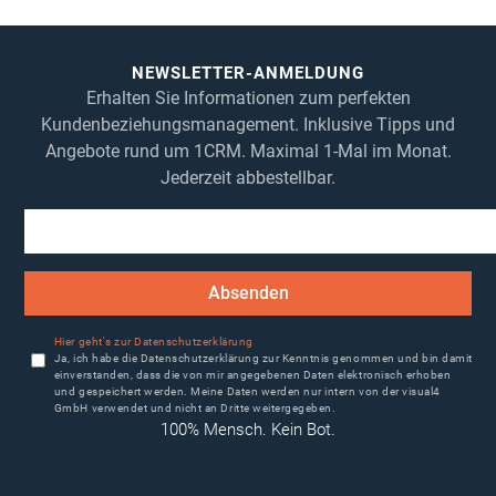
1CRM System
gewählt
ge
werden
we
NEWSLETTER-ANMELDUNG
Erhalten Sie Informationen zum perfekten
Kundenbeziehungsmanagement. Inklusive Tipps und
Angebote rund um 1CRM. Maximal 1-Mal im Monat.
Jederzeit abbestellbar.
Absenden
Hier geht's zur Datenschutzerklärung
Ja, ich habe die Datenschutzerklärung zur Kenntnis genommen und bin damit
einverstanden, dass die von mir angegebenen Daten elektronisch erhoben
und gespeichert werden. Meine Daten werden nur intern von der visual4
GmbH verwendet und nicht an Dritte weitergegeben.
100% Mensch. Kein Bot.