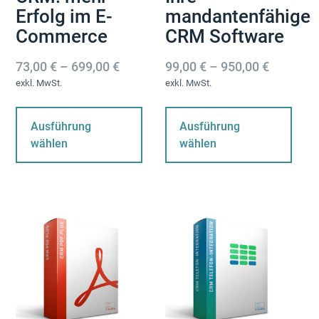
Erfolg im E-
mandantenfähige
Commerce
CRM Software
73,00
€
–
699,00
€
99,00
€
–
950,00
€
exkl. MwSt.
exkl. MwSt.
Dieses
Di
Produkt
Pr
Ausführung
Ausführung
weist
wei
wählen
wählen
mehrere
me
Varianten
Var
auf.
auf
Die
Die
Optionen
Op
können
kö
auf
au
der
der
Produktseite
Pro
gewählt
ge