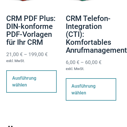
werden
we
CRM PDF Plus:
CRM Telefon-
DIN-konforme
Integration
PDF-Vorlagen
(CTI):
für Ihr CRM
Komfortables
Anrufmanagemen
21,00
€
–
199,00
€
exkl. MwSt.
6,00
€
–
60,00
€
Dieses
exkl. MwSt.
Produkt
Di
Ausführung
weist
Pr
wählen
Ausführung
mehrere
wei
wählen
Varianten
me
auf.
Var
Die
auf
Optionen
Die
können
Op