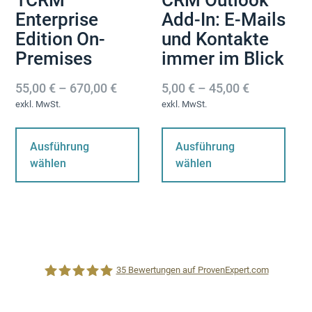
1CRM
CRM Outlook
Enterprise
Add-In: E-Mails
Edition On-
und Kontakte
Premises
immer im Blick
55,00
€
–
670,00
€
5,00
€
–
45,00
€
exkl. MwSt.
exkl. MwSt.
Dieses
Di
Produkt
Pr
Ausführung
Ausführung
weist
wei
wählen
wählen
mehrere
me
Varianten
Var
auf.
auf
Die
Die
Optionen
Op
können
kö
35
Bewertungen auf ProvenExpert.com
auf
au
der
der
Produktseite
Pro