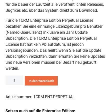
für die Dauer der Laufzeit alle veröffentlichten Releases,
Bugfixes etc. über das System direkt zum Download.
Für die 1CRM Enterprise Edition Perpetual License
bezahlen Sie eine einmalige Lizenzgebühr pro Benutzer
(Named-User-Lizenz) inklusive ein Jahr Update
Subscription. Die 1CRM Enterprise Edition Perpetual
License hat hat kein Ablaufdatum, ist jedoch
versionsgebunden. Das heißt, wenn Sie auf die Update
Subscription verzichten, dann erhalten Sie keine Updates
und neue Versionen müssen bei Bedarf neu gekauft
werden.
1CRM
In den Warenkorb
Enterprise
Edition
Perpetual
Artikelnummer:
1CRM-ENT-PERPETUAL
License
Menge
Setzen auch auf die Enterprise Edition: