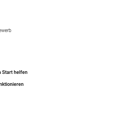
ewerb
m Start helfen
unktionieren