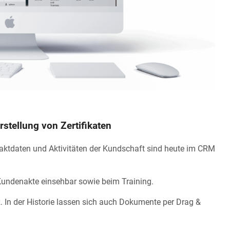
tellung von Zertifikaten
aktdaten und Aktivitäten der Kundschaft sind heute im CRM
n Kundenakte einsehbar sowie beim Training.
. In der Historie lassen sich auch Dokumente per Drag &