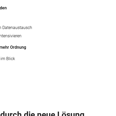
nden
len Datenaustausch
ntensivieren
d mehr Ordnung
 im Blick
durch die neue Lösung