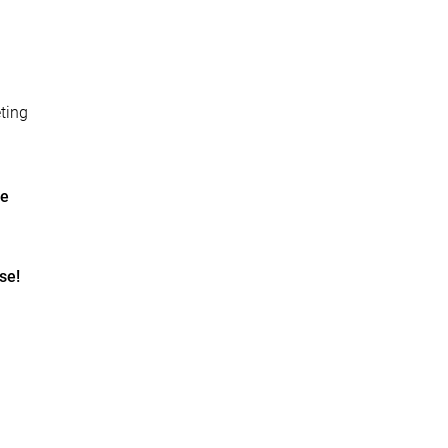
ting
te
se!